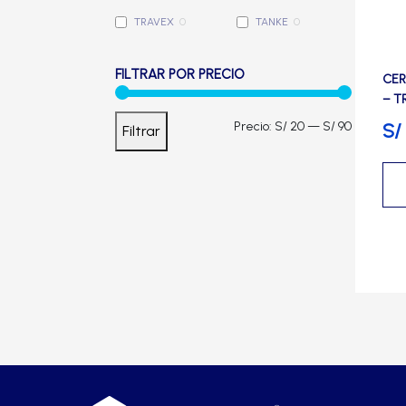
Cerradura de Embutir
TRAVEX
0
TANKE
0
Cerradura de Sobreponer
FILTRAR POR PRECIO
CER
– T
Cerradura eléctrica
Precio
Precio
S/
Precio:
S/ 20
—
S/ 90
Filtrar
mínimo
máximo
Cerraduras Antipánico
Cerraduras Digitales
Cerrojos
Cierrapuertas