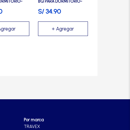
ORMITORIO-
BQ PARA DORMITORIO-
TANKE
0
S/
34.90
Por marca
TRAVEX