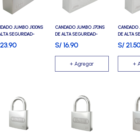
DADO JUMBO J100NS
CANDADO JUMBO J70NS
CANDADO 
ALTA SEGURIDAD-
DE ALTA SEGURIDAD-
DE ALTA S
KE
TANKE
TANKE
23.90
S/
16.90
S/
21.5
e
Este
Este
ducto
producto
producto
ne
tiene
tiene
tiples
múltiples
múltiples
iantes.
variantes.
variantes
Las
Las
iones
opciones
opciones