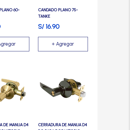
se
pueden
PLANO 60-
CANDADO PLANO 75-
elegir
TANKE
en
0
S/
16.90
la
página
de
producto
 DE MANIJA D4
CERRADURA DE MANIJA D4