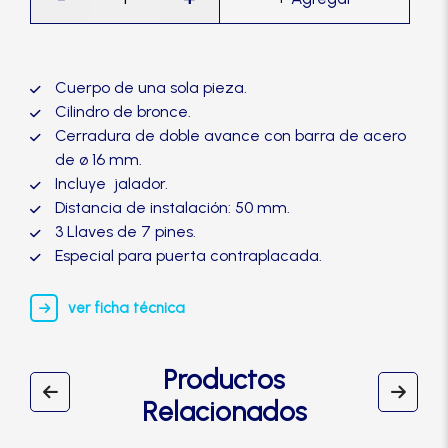
de
Manijas
Sobreponer
S120
Manillones
Blindada
Cuerpo de una sola pieza.
(Dorada)
Cilindro de bronce.
-
Cerradura de doble avance con barra de acero
Otros
SCOLTA
de ø 16 mm.
cantidad
Incluye jalador.
Packs
Distancia de instalación: 50 mm.
3 Llaves de 7 pines.
Especial para puerta contraplacada.
Perillas
ver ficha técnica
SCOLTA
Productos
TANKE
Relacionados