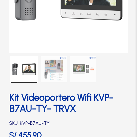
Cerradura de Embutir
Cerradura de Sobreponer
Cerradura eléctrica
Cerraduras Antipánico
Cerraduras Digitales
Kit Videoportero Wifi KVP-
Cerrojos
B7AU-TY- TRVX
Cierrapuertas
SKU: KVP-B7AU-TY
S/
455.90