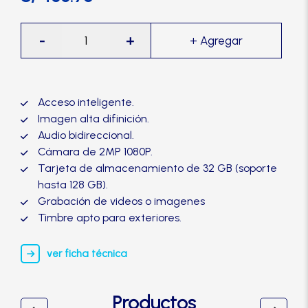
Manijas
Kit
-
+
Videoportero
Manillones
Wifi
KVP-
Otros
B7AU-
Acceso inteligente.
TY-
Imagen alta difinición.
TRVX
Audio bidireccional.
Packs
cantidad
Cámara de 2MP 1080P.
Tarjeta de almacenamiento de 32 GB (soporte
hasta 128 GB).
Perillas
Grabación de videos o imagenes
Timbre apto para exteriores.
SCOLTA
ver ficha técnica
TANKE
Productos