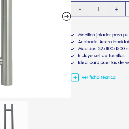
Manillon
-
+
redondo
Doble
MRD
150x3-
Manillon jalador para pu
TRVX
Acabado: Acero inoxidab
cantidad
Medidas: 32x1100x1500 
Incluye set de tornillos.
Ideal para puertas de vid
ver ficha técnica