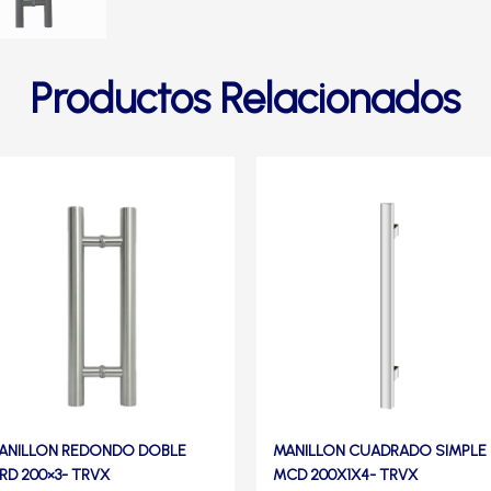
Productos Relacionados
ste
Este
roducto
producto
iene
tiene
ltiples
múltiples
riantes.
variantes.
as
Las
pciones
opciones
e
se
ueden
pueden
egir
elegir
ANILLON REDONDO DOBLE
MANILLON CUADRADO SIMPLE
n
en
RD 200×3- TRVX
MCD 200X1X4- TRVX
la