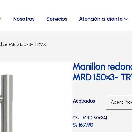
Nosotros
Servicios
Atención al cliente
oble MRD 150×3- TRVX
Manillon redon
MRD 150×3- T
Acabados
SKU: MRD150x3AI
S/ 167.90