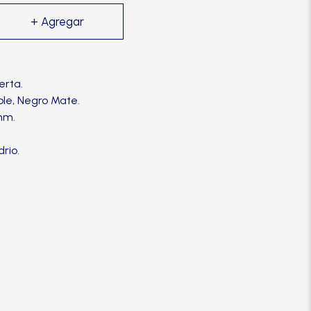
erta.
le, Negro Mate.
mm.
rio.