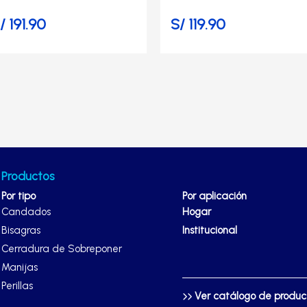
ágina
página
/
191.90
S/
119.90
e
de
roducto
producto
Productos
Por tipo
Por aplicación
Candados
Hogar
Bisagras
Institucional
Cerradura de Sobreponer
Manijas
Perillas
Ver catálogo de produ