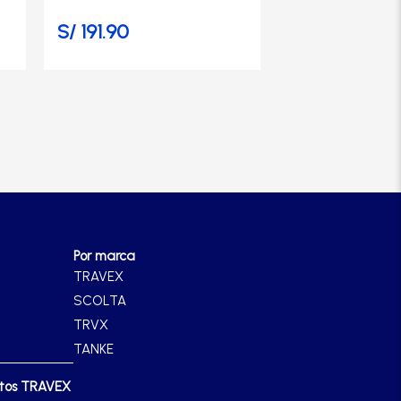
página
página
S/
191.90
S/
47.90
de
de
producto
producto
Por marca
TRAVEX
SCOLTA
TRVX
TANKE
ctos TRAVEX