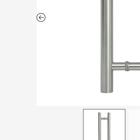
Cerradura de Embutir
Cerradura de Sobreponer
Cerradura eléctrica
Cerraduras Antipánico
Cerraduras Digitales
Cerrojos
Cierrapuertas