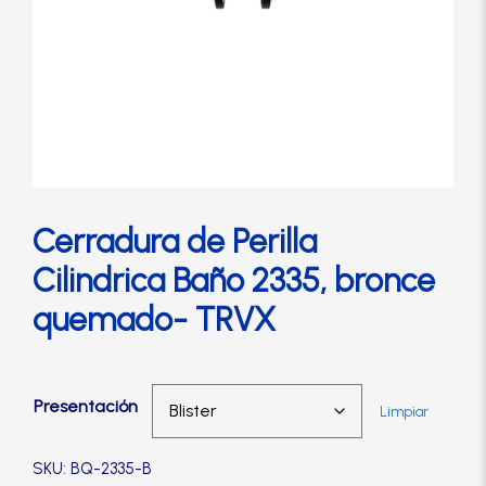
Cerradura de Embutir
Cerradura de Sobreponer
Cerradura eléctrica
Cerraduras Antipánico
Cerradura de Perilla
Cilindrica Baño 2335, bronce
Cerraduras Digitales
quemado- TRVX
Cerrojos
Presentación
Limpiar
Cierrapuertas
SKU: BQ-2335-B