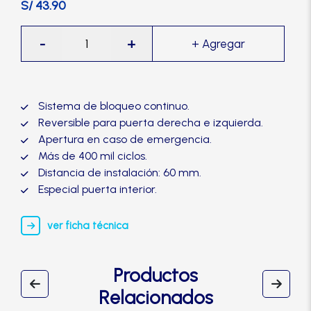
S/ 43.90
Manijas
Cerradura
-
+
de
Manillones
Perilla
Cilindrica
Otros
Baño
Sistema de bloqueo continuo.
2335,
Reversible para puerta derecha e izquierda.
bronce
Apertura en caso de emergencia.
Packs
quemado-
Más de 400 mil ciclos.
TRVX
Distancia de instalación: 60 mm.
cantidad
Perillas
Especial puerta interior.
ver ficha técnica
SCOLTA
Productos
TANKE
Relacionados