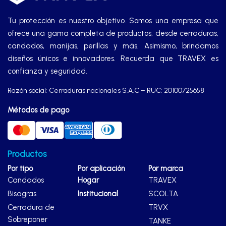
Manijas
Tu protección es nuestro objetivo. Somos una empresa que
ofrece una gama completa de productos, desde cerraduras,
Manillones
candados, manijas, perillas y más. Asimismo, brindamos
diseños únicos e innovadores. Recuerda que TRAVEX es
Otros
confianza y seguridad.
Razón social: Cerraduras nacionales S.A.C – RUC: 20100725658
Packs
Métodos de pago
Perillas
Productos
Por tipo
SCOLTA
Por aplicación
Por marca
Candados
Hogar
TRAVEX
Bisagras
Institucional
SCOLTA
TANKE
Cerradura de
TRVX
Sobreponer
TANKE