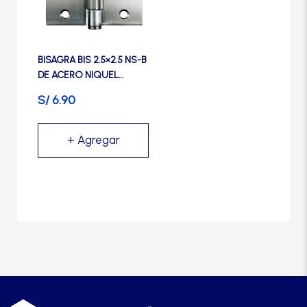
Manijas
Manillones
BISAGRA BIS 2.5×2.5 NS-B
DE ACERO NIQUEL
SATINADO – TRVX (PACK
Otros
S/
6.90
X 3 UNIDADES)
Packs
Perillas
SCOLTA
TANKE