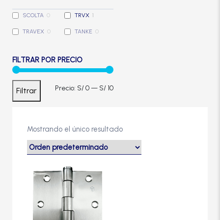
Cerradura de Embutir
SCOLTA
0
TRVX
1
TRAVEX
0
TANKE
0
Cerradura de Sobreponer
FILTRAR POR PRECIO
Cerradura eléctrica
Precio
Precio
Precio:
S/ 0
—
S/ 10
Filtrar
Cerraduras Antipánico
mínimo
máximo
Cerraduras Digitales
Mostrando el único resultado
Cerrojos
Cierrapuertas