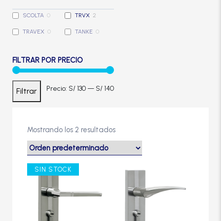
Cerradura de Embutir
SCOLTA
0
TRVX
2
TRAVEX
0
TANKE
0
Cerradura de Sobreponer
FILTRAR POR PRECIO
Cerradura eléctrica
Precio
Precio
Precio:
S/ 130
—
S/ 140
Filtrar
Cerraduras Antipánico
mínimo
máximo
Cerraduras Digitales
Mostrando los 2 resultados
Cerrojos
SIN STOCK
Cierrapuertas