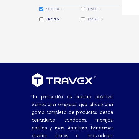
Cerradura de Embutir
SCOLTA
0
TRVX
0
TRAVEX
1
TANKE
0
Cerradura de Sobreponer
Cerradura eléctrica
Cerraduras Antipánico
Cerraduras Digitales
Tu protección es nuestro objetivo.
Cerrojos
Somos una empresa que ofrece una
gama completa de productos, desde
cerraduras, candados, manijas,
Cierrapuertas
perillas y más. Asimismo, brindamos
diseños únicos e innovadores.