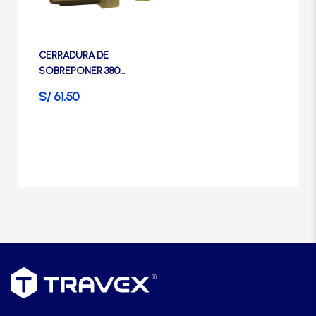
Manijas
Manillones
CERRADURA DE
SOBREPONER 380
BLINDADA- TRAVEX
S/
61.50
Otros
Packs
Perillas
SCOLTA
TANKE