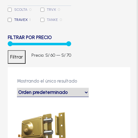
Cerradura de Embutir
SCOLTA
0
TRVX
0
TRAVEX
1
TANKE
0
Cerradura de Sobreponer
FILTRAR POR PRECIO
Cerradura eléctrica
Precio
Precio
Precio:
S/ 60
—
S/ 70
Filtrar
Cerraduras Antipánico
mínimo
máximo
Cerraduras Digitales
Mostrando el único resultado
Cerrojos
Cierrapuertas