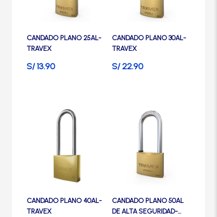
Manijas
Las
opciones
se
Manillones
CANDADO PLANO 25AL-
CANDADO PLANO 30AL-
pueden
TRAVEX
TRAVEX
elegir
en
S/
13.90
S/
22.90
Otros
la
página
Packs
de
Este
producto
producto
Perillas
tiene
múltiples
variantes.
SCOLTA
Las
opciones
se
TANKE
CANDADO PLANO 40AL-
CANDADO PLANO 50AL
pueden
TRAVEX
DE ALTA SEGURIDAD-
elegir