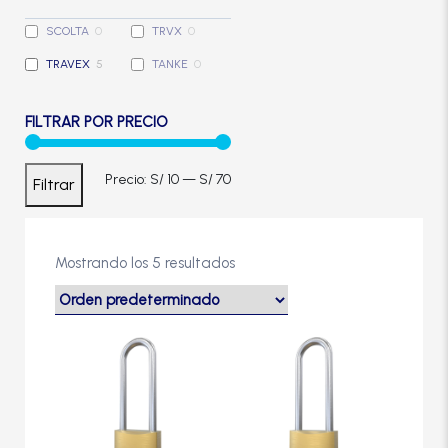
Cerradura de Embutir
SCOLTA
0
TRVX
0
TRAVEX
5
TANKE
0
Cerradura de Sobreponer
FILTRAR POR PRECIO
Cerradura eléctrica
Precio
Precio
Precio:
S/ 10
—
S/ 70
Filtrar
Cerraduras Antipánico
mínimo
máximo
Cerraduras Digitales
Mostrando los 5 resultados
Cerrojos
Este
producto
tiene
Cierrapuertas
múltiples
variantes.