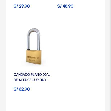
TRAVEX
en
S/
29.90
S/
48.90
la
página
de
producto
CANDADO PLANO 60AL
DE ALTA SEGURIDAD-
TRAVEX
S/
62.90