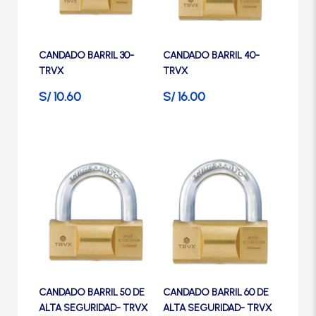
Manijas
Las
Las
opciones
opciones
se
se
Manillones
CANDADO BARRIL 30-
CANDADO BARRIL 40-
pueden
pueden
TRVX
TRVX
elegir
elegir
en
en
S/
10.60
S/
16.00
Otros
la
la
página
página
Packs
de
de
Este
Este
producto
producto
producto
producto
Perillas
tiene
tiene
múltiples
múltiples
variantes.
variantes.
SCOLTA
Las
Las
opciones
opciones
se
se
TANKE
CANDADO BARRIL 50 DE
CANDADO BARRIL 60 DE
pueden
pueden
ALTA SEGURIDAD- TRVX
ALTA SEGURIDAD- TRVX
elegir
elegir