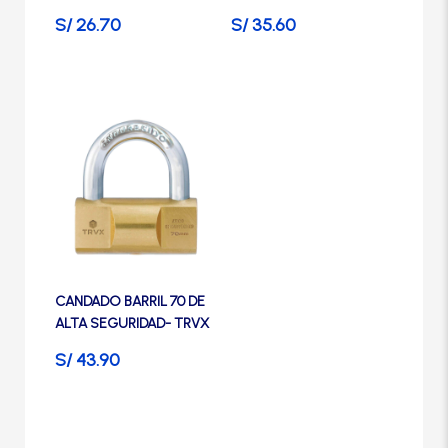
en
en
S/
26.70
S/
35.60
la
la
página
página
de
de
producto
producto
CANDADO BARRIL 70 DE
ALTA SEGURIDAD- TRVX
S/
43.90