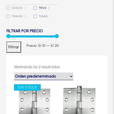
Cerradura de Embutir
SCOLTA
0
TRVX
2
TRAVEX
0
TANKE
0
Cerradura de Sobreponer
FILTRAR POR PRECIO
Cerradura eléctrica
Precio
Precio
Precio:
S/ 10
—
S/ 20
Filtrar
Cerraduras Antipánico
mínimo
máximo
Cerraduras Digitales
Mostrando los 2 resultados
Cerrojos
SIN STOCK
Cierrapuertas