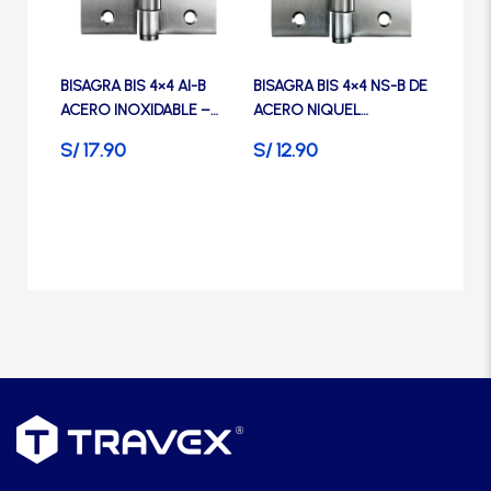
Manijas
Manillones
BISAGRA BIS 4×4 AI-B
BISAGRA BIS 4×4 NS-B DE
ACERO INOXIDABLE –
ACERO NIQUEL
TRVX
SATINADO – TRVX (PACK
S/
17.90
S/
12.90
Otros
X 2 UNIDADES)
Packs
Perillas
SCOLTA
TANKE