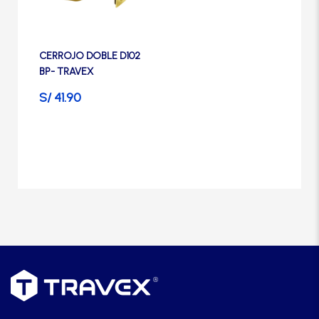
Manijas
Manillones
CERROJO DOBLE D102
BP- TRAVEX
S/
41.90
Otros
Packs
Perillas
SCOLTA
TANKE