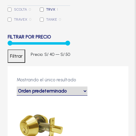
Cerradura de Embutir
SCOLTA
0
TRVX
1
TRAVEX
0
TANKE
0
Cerradura de Sobreponer
FILTRAR POR PRECIO
Cerradura eléctrica
Precio
Precio
Precio:
S/ 40
—
S/ 50
Filtrar
Cerraduras Antipánico
mínimo
máximo
Cerraduras Digitales
Mostrando el único resultado
Cerrojos
Cierrapuertas