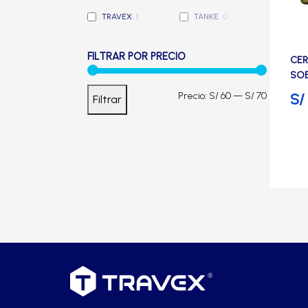
Cerradura de Embutir
TRAVEX
1
TANKE
0
Cerradura de Sobreponer
FILTRAR POR PRECIO
CER
SOB
BLI
Cerradura eléctrica
Precio
Precio
S/
Precio:
S/ 60
—
S/ 70
Filtrar
mínimo
máximo
Cerraduras Antipánico
Cerraduras Digitales
Cerrojos
Cierrapuertas