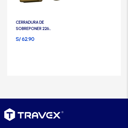
Manijas
Manillones
CERRADURA DE
SOBREPONER 226
BLINDADA- TRAVEX
S/
62.90
Otros
Packs
Perillas
SCOLTA
TANKE