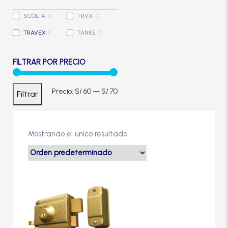
Cerradura de Embutir
SCOLTA
0
TRVX
0
TRAVEX
1
TANKE
0
Cerradura de Sobreponer
FILTRAR POR PRECIO
Cerradura eléctrica
Precio
Precio
Precio:
S/ 60
—
S/ 70
Filtrar
Cerraduras Antipánico
mínimo
máximo
Cerraduras Digitales
Mostrando el único resultado
Cerrojos
Cierrapuertas