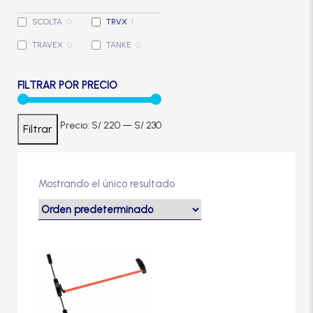
Cerradura de Embutir
SCOLTA
0
TRVX
1
TRAVEX
0
TANKE
0
Cerradura de Sobreponer
FILTRAR POR PRECIO
Cerradura eléctrica
Precio
Precio
Precio:
S/ 220
—
S/ 230
Filtrar
Cerraduras Antipánico
mínimo
máximo
Cerraduras Digitales
Mostrando el único resultado
Cerrojos
Cierrapuertas