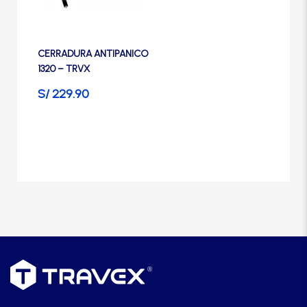
Manijas
Manillones
CERRADURA ANTIPANICO
1320 – TRVX
S/
229.90
Otros
Packs
Perillas
SCOLTA
TANKE