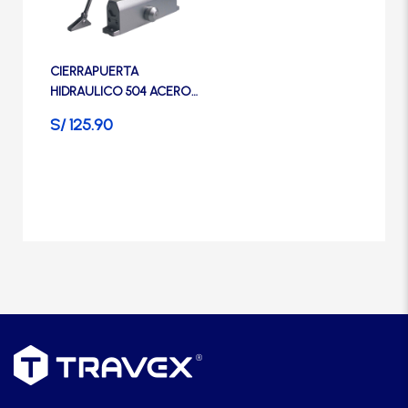
Manijas
Manillones
CIERRAPUERTA
HIDRAULICO 504 ACERO
INOXIDABLE TRVX –
S/
125.90
Otros
TRVX
Packs
Perillas
SCOLTA
TANKE