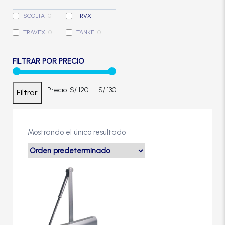
Cerradura de Embutir
SCOLTA
0
TRVX
1
TRAVEX
0
TANKE
0
Cerradura de Sobreponer
FILTRAR POR PRECIO
Cerradura eléctrica
Precio
Precio
Precio:
S/ 120
—
S/ 130
Filtrar
Cerraduras Antipánico
mínimo
máximo
Cerraduras Digitales
Mostrando el único resultado
Cerrojos
Cierrapuertas