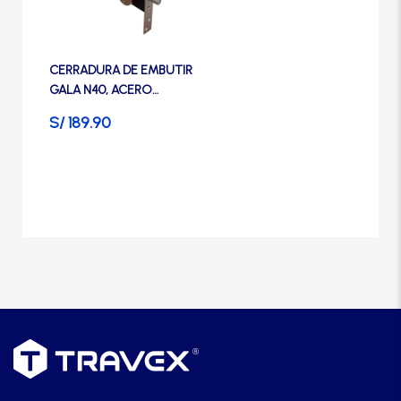
Manijas
Manillones
CERRADURA DE EMBUTIR
GALA N40, ACERO
INOXIDABLE- TRVX
S/
189.90
Otros
Packs
Perillas
SCOLTA
TANKE