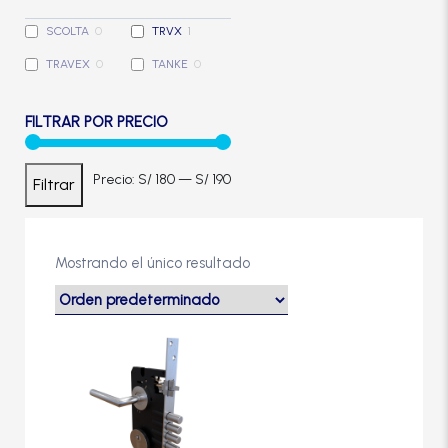
Cerradura de Embutir
SCOLTA
0
TRVX
1
TRAVEX
0
TANKE
0
Cerradura de Sobreponer
FILTRAR POR PRECIO
Cerradura eléctrica
Precio
Precio
Precio:
S/ 180
—
S/ 190
Filtrar
Cerraduras Antipánico
mínimo
máximo
Cerraduras Digitales
Mostrando el único resultado
Cerrojos
Cierrapuertas