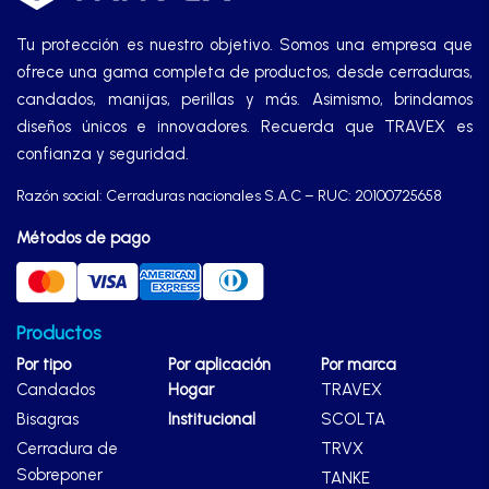
Manijas
Tu protección es nuestro objetivo. Somos una empresa que
ofrece una gama completa de productos, desde cerraduras,
Manillones
candados, manijas, perillas y más. Asimismo, brindamos
diseños únicos e innovadores. Recuerda que TRAVEX es
Otros
confianza y seguridad.
Razón social: Cerraduras nacionales S.A.C – RUC: 20100725658
Packs
Métodos de pago
Perillas
Productos
Por tipo
SCOLTA
Por aplicación
Por marca
Candados
Hogar
TRAVEX
Bisagras
Institucional
SCOLTA
TANKE
Cerradura de
TRVX
Sobreponer
TANKE