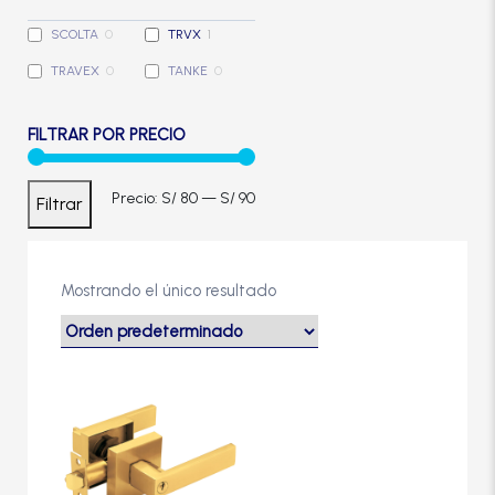
Cerradura de Embutir
SCOLTA
0
TRVX
1
TRAVEX
0
TANKE
0
Cerradura de Sobreponer
FILTRAR POR PRECIO
Cerradura eléctrica
Precio
Precio
Precio:
S/ 80
—
S/ 90
Filtrar
Cerraduras Antipánico
mínimo
máximo
Cerraduras Digitales
Mostrando el único resultado
Cerrojos
Cierrapuertas