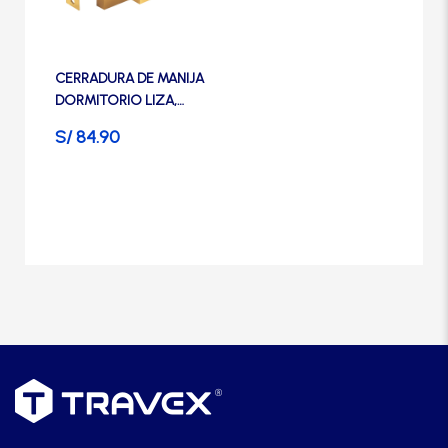
Manijas
Manillones
CERRADURA DE MANIJA
DORMITORIO LIZA,
BRONCE PULIDO- TRVX
S/
84.90
Otros
Packs
Perillas
SCOLTA
TANKE