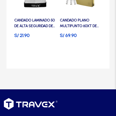
Manijas
Las
opciones
se
Manillones
CANDADO LAMINADO 50
CANDADO PLANO
pueden
DE ALTA SEGURIDAD DE
MULTIPUNTO 60XT DE
elegir
ACERO- TRVX
ALTA SEGURIDAD-
en
S/
21.90
S/
69.90
Otros
TRAVEX
la
página
Packs
de
producto
Perillas
SCOLTA
TANKE