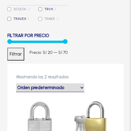
Cerradura de Embutir
SCOLTA
0
TRVX
1
TRAVEX
1
TANKE
0
Cerradura de Sobreponer
FILTRAR POR PRECIO
Cerradura eléctrica
Precio
Precio
Precio:
S/ 20
—
S/ 70
Filtrar
Cerraduras Antipánico
mínimo
máximo
Cerraduras Digitales
Mostrando los 2 resultados
Cerrojos
Este
producto
tiene
Cierrapuertas
múltiples
variantes.