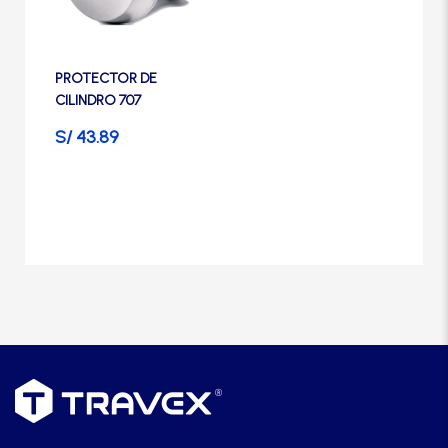
Manijas
Manillones
PROTECTOR DE
CILINDRO 707
S/
43.89
Otros
Packs
Perillas
SCOLTA
TANKE