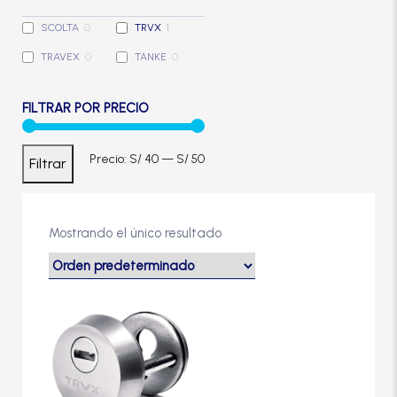
Cerradura de Embutir
SCOLTA
0
TRVX
1
TRAVEX
0
TANKE
0
Cerradura de Sobreponer
FILTRAR POR PRECIO
Cerradura eléctrica
Precio
Precio
Precio:
S/ 40
—
S/ 50
Filtrar
Cerraduras Antipánico
mínimo
máximo
Cerraduras Digitales
Mostrando el único resultado
Cerrojos
Cierrapuertas