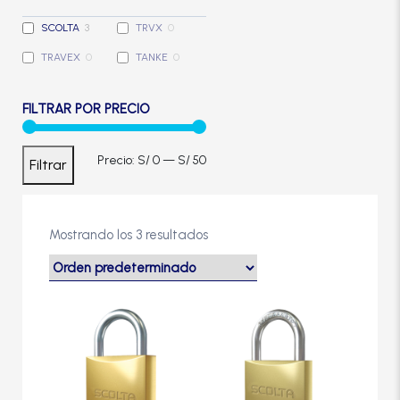
Cerradura de Embutir
SCOLTA
3
TRVX
0
TRAVEX
0
TANKE
0
Cerradura de Sobreponer
FILTRAR POR PRECIO
Cerradura eléctrica
Precio
Precio
Precio:
S/ 0
—
S/ 50
Filtrar
Cerraduras Antipánico
mínimo
máximo
Cerraduras Digitales
Mostrando los 3 resultados
Cerrojos
Este
Este
producto
producto
tiene
tiene
Cierrapuertas
múltiples
múltiples
variantes.
variantes.