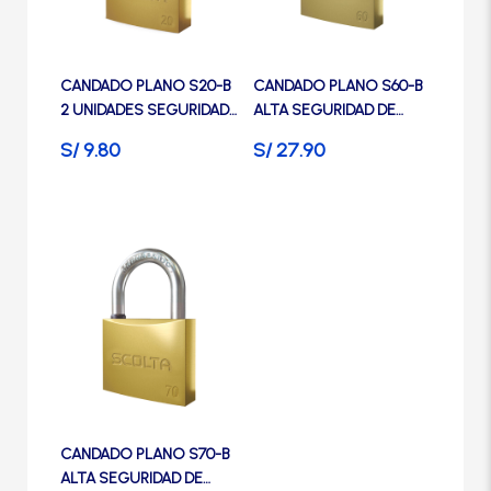
Manijas
Las
Las
opciones
opciones
se
se
Manillones
CANDADO PLANO S20-B
CANDADO PLANO S60-B
pueden
pueden
2 UNIDADES SEGURIDAD
ALTA SEGURIDAD DE
elegir
elegir
DE BRONCE – SCOLTA
BRONCE – SCOLTA
en
en
S/
9.80
S/
27.90
Otros
la
la
página
página
Packs
de
de
Este
producto
producto
producto
Perillas
tiene
múltiples
variantes.
SCOLTA
Las
opciones
se
TANKE
CANDADO PLANO S70-B
pueden
ALTA SEGURIDAD DE
elegir