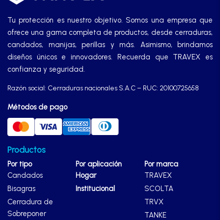
Manijas
Tu protección es nuestro objetivo. Somos una empresa que
ofrece una gama completa de productos, desde cerraduras,
Manillones
candados, manijas, perillas y más. Asimismo, brindamos
diseños únicos e innovadores. Recuerda que TRAVEX es
Otros
confianza y seguridad.
Razón social: Cerraduras nacionales S.A.C – RUC: 20100725658
Packs
Métodos de pago
Perillas
Productos
Por tipo
SCOLTA
Por aplicación
Por marca
Candados
Hogar
TRAVEX
Bisagras
Institucional
SCOLTA
TANKE
Cerradura de
TRVX
Sobreponer
TANKE