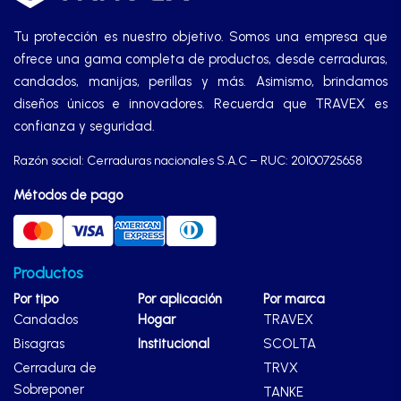
Manijas
Tu protección es nuestro objetivo. Somos una empresa que
ofrece una gama completa de productos, desde cerraduras,
Manillones
candados, manijas, perillas y más. Asimismo, brindamos
diseños únicos e innovadores. Recuerda que TRAVEX es
Otros
confianza y seguridad.
Razón social: Cerraduras nacionales S.A.C – RUC: 20100725658
Packs
Métodos de pago
Perillas
Productos
Por tipo
SCOLTA
Por aplicación
Por marca
Candados
Hogar
TRAVEX
Bisagras
Institucional
SCOLTA
TANKE
Cerradura de
TRVX
Sobreponer
TANKE