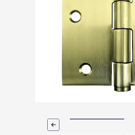
Cerradura de Embutir
Cerradura de Sobreponer
Cerradura eléctrica
Cerraduras Antipánico
Cerraduras Digitales
Cerrojos
Cierrapuertas