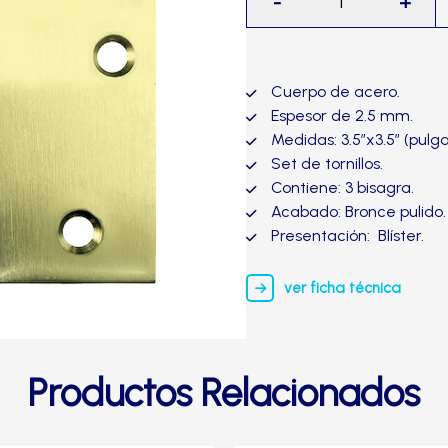
-
+
BIS
3.5x3.5
Bronce
pulido-
Cuerpo de acero.
TRVX
Espesor de 2.5 mm.
(Pack
Medidas: 3.5″x3.5″ (pulg
x
Set de tornillos.
3
Contiene: 3 bisagra.
unidades)
Acabado: Bronce pulido.
cantidad
Presentación: Blíster.
ver ficha técnica
Productos Relacionados