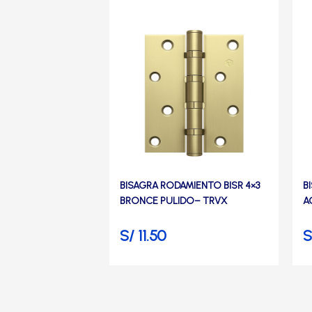
Manijas
Manillones
Otros
Packs
BISAGRA RODAMIENTO BISR 4×3
B
Perillas
BRONCE PULIDO– TRVX
A
S/
11.50
S
SCOLTA
TANKE