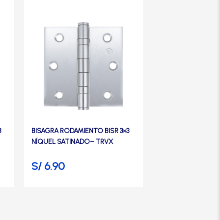
3
BISAGRA RODAMIENTO BISR 3×3
BISAGRA RODAMIEN
NÍQUEL SATINADO– TRVX
ACERO INOXIDABLE
S/
6.90
S/
25.50