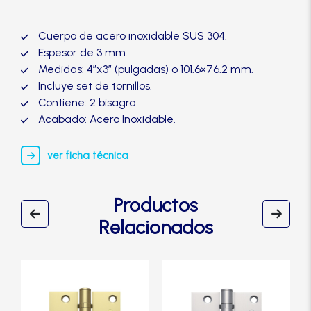
Manijas
4×3
Acero
Cuerpo de acero inoxidable SUS 304.
Inoxidable–
Manillones
Espesor de 3 mm.
TRVX
Medidas: 4″x3″ (pulgadas) o 101.6×76.2 mm.
cantidad
Incluye set de tornillos.
Otros
Contiene: 2 bisagra.
Acabado: Acero Inoxidable.
Packs
ver ficha técnica
Perillas
Productos
Relacionados
SCOLTA
TANKE