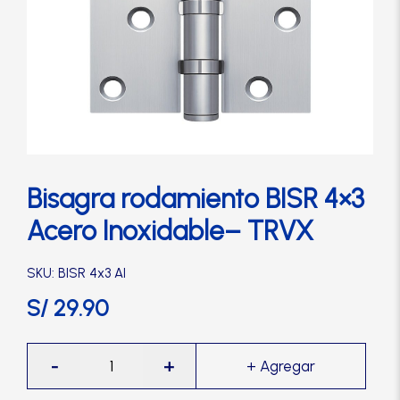
Cerradura de Embutir
Cerradura de Sobreponer
Cerradura eléctrica
Cerraduras Antipánico
Bisagra rodamiento BISR 4×3
Acero Inoxidable– TRVX
Cerraduras Digitales
SKU: BISR 4x3 AI
Cerrojos
S/
29.90
Cierrapuertas
Bisagra
-
+
rodamiento
BISR