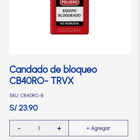
Cerradura de Embutir
Cerradura de Sobreponer
Cerradura eléctrica
Cerraduras Antipánico
Candado de bloqueo
CB40RO- TRVX
Cerraduras Digitales
SKU: CB40RO-B
Cerrojos
S/
23.90
Cierrapuertas
Candado
-
+
de
bloqueo