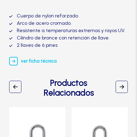
Manijas
CB40RO-
TRVX
Cuerpo de nylon reforzado.
cantidad
Manillones
Arco de acero cromado.
Resistente a temperaturas extremas y rayos UV.
Cilindro de bronce con retención de llave.
Otros
2 llaves de 6 pines
ver ficha técnica
Packs
Productos
Perillas
Relacionados
SCOLTA
TANKE