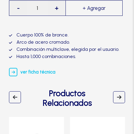
Manijas
Candado
-
+
multiclave
20-
Manillones
TRVX
cantidad
Cuerpo 100% de bronce.
Otros
Arco de acero cromado.
Combinación multiclave, elegida por el usuario.
Hasta 1,000 combinaciones.
Packs
ver ficha técnica
Perillas
Productos
SCOLTA
Relacionados
TANKE