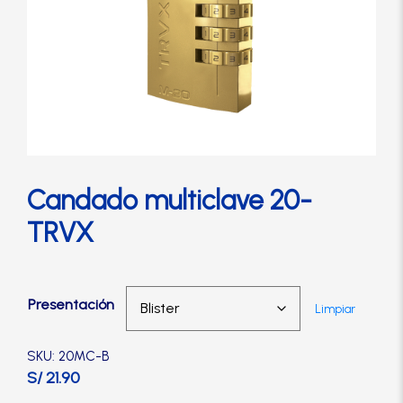
Cerradura de Embutir
Cerradura de Sobreponer
Cerradura eléctrica
Cerraduras Antipánico
Candado multiclave 20-
TRVX
Cerraduras Digitales
Cerrojos
Presentación
Limpiar
Cierrapuertas
SKU: 20MC-B
S/ 21.90