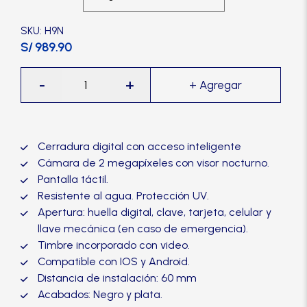
Manijas
SKU: H9N
S/ 989.90
Manillones
Cerradura
-
+
Digital
Otros
Inteligente
H9
Packs
-
Cerradura digital con acceso inteligente
TRVX
Cámara de 2 megapíxeles con visor nocturno.
cantidad
Pantalla táctil.
Perillas
Resistente al agua. Protección UV.
Apertura: huella digital, clave, tarjeta, celular y
llave mecánica (en caso de emergencia).
SCOLTA
Timbre incorporado con video.
Compatible con IOS y Android.
TANKE
Distancia de instalación: 60 mm
Acabados: Negro y plata.