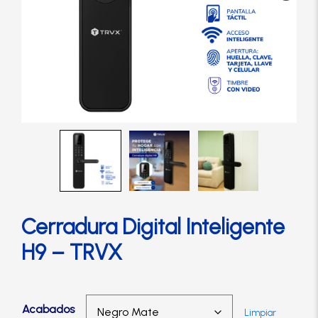
Cerradura de Embutir
Cerradura de Sobreponer
Cerradura eléctrica
Cerraduras Antipánico
Cerraduras Digitales
Cerradura Digital Inteligente
Cerrojos
H9 – TRVX
Cierrapuertas
Acabados
Limpiar