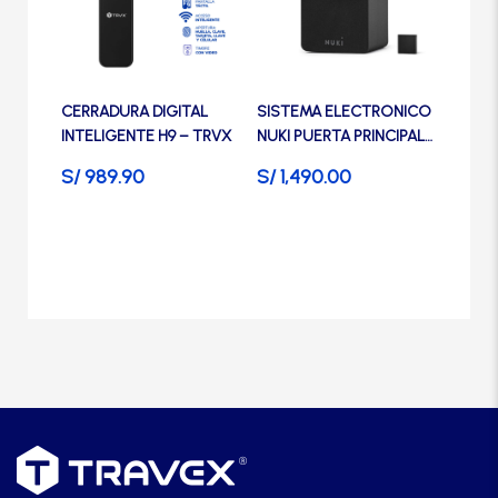
Manijas
variantes.
Las
opciones
Manillones
se
CERRADURA DIGITAL
SISTEMA ELECTRONICO
pueden
INTELIGENTE H9 – TRVX
NUKI PUERTA PRINCIPAL
elegir
Otros
SMART 2 – TRVX
en
S/
989.90
S/
1,490.00
(DISPOSITIVO)
la
página
Packs
de
producto
Perillas
SCOLTA
TANKE