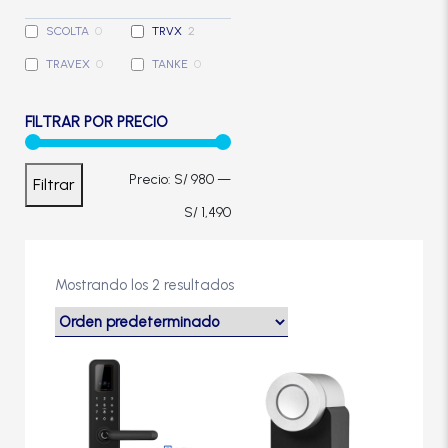
Cerradura de Embutir
SCOLTA
0
TRVX
2
TRAVEX
0
TANKE
0
Cerradura de Sobreponer
FILTRAR POR PRECIO
Cerradura eléctrica
Precio
Precio
Precio:
S/ 980
—
Filtrar
Cerraduras Antipánico
mínimo
máximo
S/ 1,490
Cerraduras Digitales
Mostrando los 2 resultados
Cerrojos
Este
producto
Cierrapuertas
tiene
múltiples