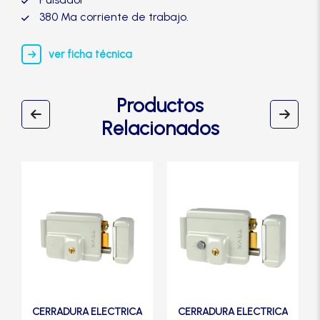
Manijas
380 Ma corriente de trabajo.
Manillones
ver ficha técnica
Otros
Productos
Relacionados
Packs
Este
Este
Perillas
producto
producto
tiene
tiene
SCOLTA
múltiples
múltiples
variantes.
variantes.
Las
Las
TANKE
opciones
opciones
se
se
CERRADURA ELECTRICA
CERRADURA ELECTRICA