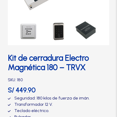
Cerradura de Embutir
Cerradura de Sobreponer
Cerradura eléctrica
Cerraduras Antipánico
Kit de cerradura Electro
Magnética 180 – TRVX
Cerraduras Digitales
SKU: 180
Cerrojos
S/
449.90
Seguridad: 180 kilos de fuerza de imán.
Cierrapuertas
Transformador 12 V.
Teclado eléctrico.
Pulsador