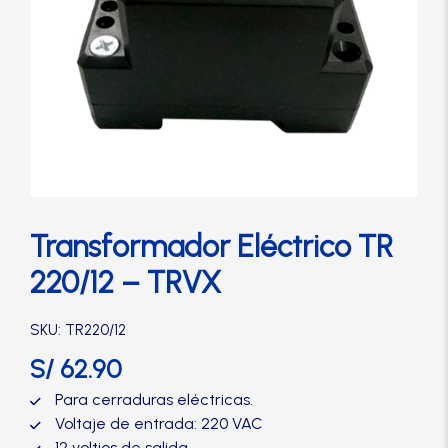
Cerradura de Embutir
Cerradura de Sobreponer
Cerradura eléctrica
Cerraduras Antipánico
Transformador Eléctrico TR
Cerraduras Digitales
220/12 – TRVX
Cerrojos
SKU: TR220/12
S/
62.90
Cierrapuertas
Para cerraduras eléctricas.
Voltaje de entrada: 220 VAC
12 voltios de salida.