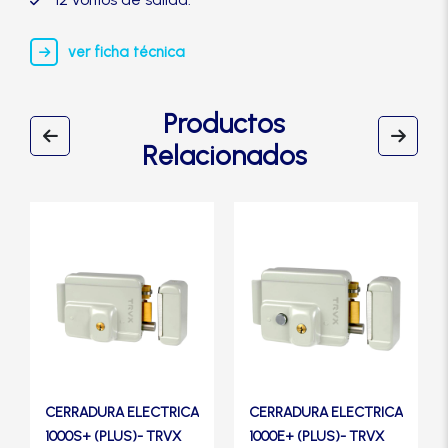
Manijas
ver ficha técnica
Manillones
Productos
Otros
Relacionados
Packs
Este
Este
producto
producto
Perillas
tiene
tiene
múltiples
múltiples
SCOLTA
variantes.
variantes.
Las
Las
opciones
opciones
TANKE
se
se
CERRADURA ELECTRICA
CERRADURA ELECTRICA
pueden
pueden
1000S+ (PLUS)- TRVX
1000E+ (PLUS)- TRVX