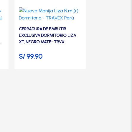
CERRADURA DE EMBUTIR
EXCLUSIVA DORMITORIO LIZA
XT, NEGRO MATE- TRVX
S/
99.90
CERRADURA DE EM
EXCLUSIVA BAÑO 
MATE- TRVX
S/
99.90