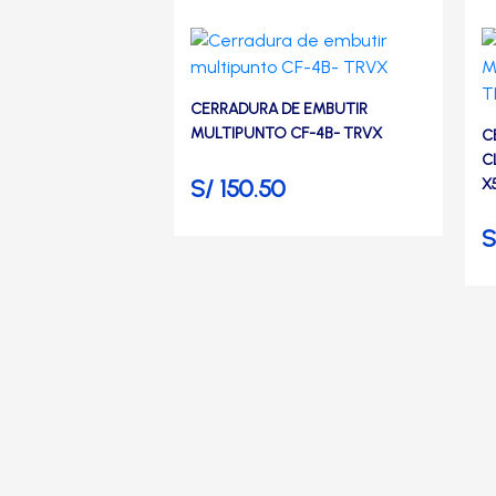
Manijas
Manillones
CERRADURA DE EMBUTIR
MULTIPUNTO CF-4B- TRVX
C
Otros
C
S/
150.50
X
Packs
S
Perillas
SCOLTA
TANKE