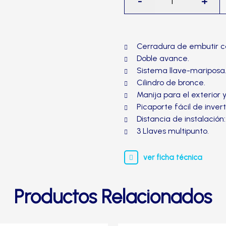
-
+
de
embutir
exclusiva
Dormitorio
Cerradura de embutir c
Liza
Doble avance.
XT,
Sistema llave-mariposa
acero
Cilindro de bronce.
inoxidable-
Manija para el exterior y
TRVX
Picaporte fácil de inverti
cantidad
Distancia de instalación
3 Llaves multipunto.
ver ficha técnica
Productos Relacionados