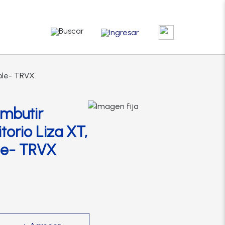
Buscar
Ingresar
able- TRVX
mbutir
torio Liza XT,
le- TRVX