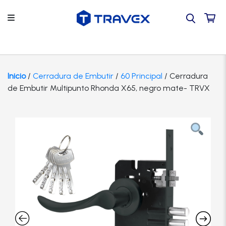
Regresar
Regresar
Regresar
Back
Back
Por tipo de producto
Contacto
Accesorios
Hogar
TRAVEX
Inicio
/
Cerradura de Embutir
/
60 Principal
/ Cerradura
de Embutir Multipunto Rhonda X65, negro mate- TRVX
Por proyecto
Guía de compra
Bisagras
Tienda
TVRX
Por marca
Tutoriales
Caja Fuertes
Instituciones
SCOLTA
Catálogo
Preguntas frecuentes
Camaras
Oficinas
Candados