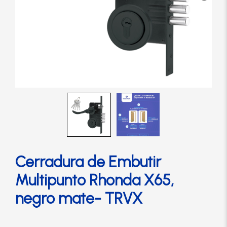
Cerradura de Embutir
Cerradura de Sobreponer
Cerradura eléctrica
Cerraduras Antipánico
Cerraduras Digitales
Cerradura de Embutir
Cerrojos
Multipunto Rhonda X65,
negro mate- TRVX
Cierrapuertas