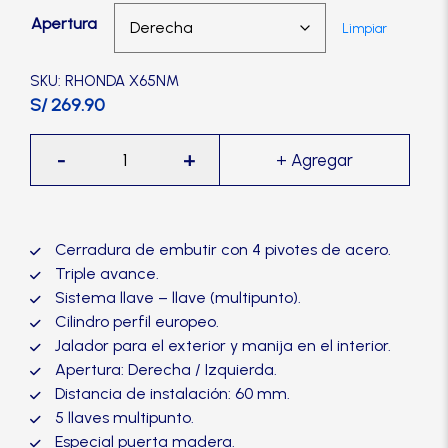
Manijas
Apertura
Limpiar
Manillones
SKU: RHONDA X65NM
S/ 269.90
Otros
Cerradura
-
+
de
Embutir
Packs
Multipunto
Rhonda
Cerradura de embutir con 4 pivotes de acero.
X65,
Perillas
Triple avance.
negro
Sistema llave – llave (multipunto).
mate-
Cilindro perfil europeo.
SCOLTA
TRVX
Jalador para el exterior y manija en el interior.
cantidad
Apertura: Derecha / Izquierda.
Distancia de instalación: 60 mm.
TANKE
5 llaves multipunto.
Especial puerta madera.