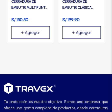
CERRADURA DE
CERRADURA DE
EMBUTIR MULTIPUNTO
EMBUTIR CLÁSICA
CF-4B- TRVX
MULTIPUNTO GALA
S/
150.50
S/
199.90
X50, NEGRO MATE-
TRVX
Tu protección es nuestro objetivo. Somos una empresa que
ofrece una gama completa de productos, desde cerraduras,