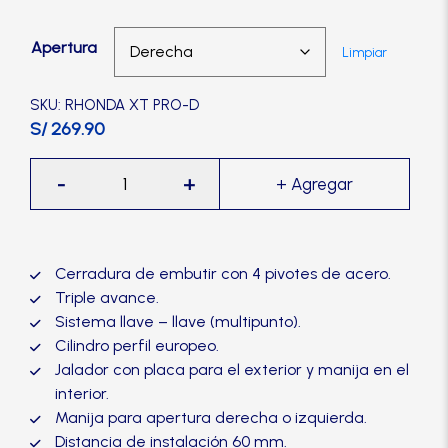
Manijas
Apertura
Limpiar
Manillones
SKU: RHONDA XT PRO-D
S/ 269.90
Otros
Cerradura
-
+
de
Packs
embutir
Multipunto
Rhonda
Perillas
Cerradura de embutir con 4 pivotes de acero.
XT
Triple avance.
Pro,
Sistema llave – llave (multipunto).
SCOLTA
acero
Cilindro perfil europeo.
inoxidable-
Jalador con placa para el exterior y manija en el
TRVX
interior.
TANKE
cantidad
Manija para apertura derecha o izquierda.
Distancia de instalación 60 mm.