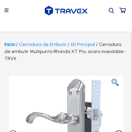
Regresar
Regresar
Regresar
Back
Back
Por tipo de producto
Contacto
Accesorios
Hogar
TRAVEX
Inicio
/
Cerradura de Embutir
/
60 Principal
/ Cerradura
de embutir Multipunto Rhonda XT Pro, acero inoxidable-
Por proyecto
Guía de compra
Bisagras
Tienda
TVRX
TRVX
Por marca
Tutoriales
Caja Fuertes
Instituciones
SCOLTA
Catálogo
Preguntas frecuentes
Camaras
Oficinas
Candados