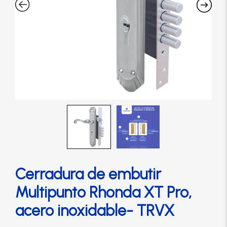
Cerradura de Embutir
Cerradura de Sobreponer
Cerradura eléctrica
Cerraduras Antipánico
Cerraduras Digitales
Cerrojos
Cerradura de embutir
Multipunto Rhonda XT Pro,
Cierrapuertas
acero inoxidable- TRVX